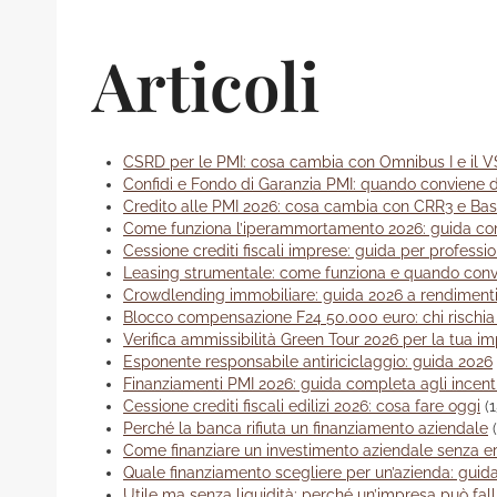
Articoli
CSRD per le PMI: cosa cambia con Omnibus I e il 
Confidi e Fondo di Garanzia PMI: quando conviene 
Credito alle PMI 2026: cosa cambia con CRR3 e Basi
Come funziona l’iperammortamento 2026: guida c
Cessione crediti fiscali imprese: guida per professio
Leasing strumentale: come funziona e quando conv
Crowdlending immobiliare: guida 2026 a rendimenti 
Blocco compensazione F24 50.000 euro: chi rischia
Verifica ammissibilità Green Tour 2026 per la tua i
Esponente responsabile antiriciclaggio: guida 2026
Finanziamenti PMI 2026: guida completa agli incenti
Cessione crediti fiscali edilizi 2026: cosa fare oggi
(
Perché la banca rifiuta un finanziamento aziendale
Come finanziare un investimento aziendale senza er
Quale finanziamento scegliere per un’azienda: guida
Utile ma senza liquidità: perché un’impresa può fall