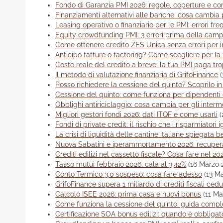
Fondo di Garanzia PMI 2026: regole, coperture e 
Finanziamenti alternativi alle banche: cosa cambia 
Leasing operativo o finanziario per le PMI: errori fre
Equity crowdfunding PMI: 3 errori prima della cam
Come ottenere credito ZES Unica senza errori per 
Anticipo fatture o factoring? Come scegliere per la
Costo reale del credito a breve: la tua PMI paga tr
Il metodo di valutazione finanziaria di GrifoFinance
Posso richiedere la cessione del quinto? Scoprilo i
Cessione del quinto: come funziona per dipendenti 
Obblighi antiriciclaggio: cosa cambia per gli interm
Migliori gestori fondi 2026: dati ITQF e come usarli
(
Fondi di private credit: il rischio che i risparmiatori 
La crisi di liquidità delle cantine italiane spiegata 
Nuova Sabatini e iperammortamento 2026: recupera
Crediti edilizi nel cassetto fiscale? Cosa fare nel 20
Tasso mutui febbraio 2026: cala al 3,42%
(16 Marzo 
Conto Termico 3.0 sospeso: cosa fare adesso
(13 M
GrifoFinance supera 1 miliardo di crediti fiscali cedu
Calcolo ISEE 2026: prima casa e nuovi bonus
(11 Ma
Come funziona la cessione del quinto: guida compl
Certificazione SOA bonus edilizi: quando è obbligat