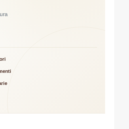
tura
ori
menti
arie