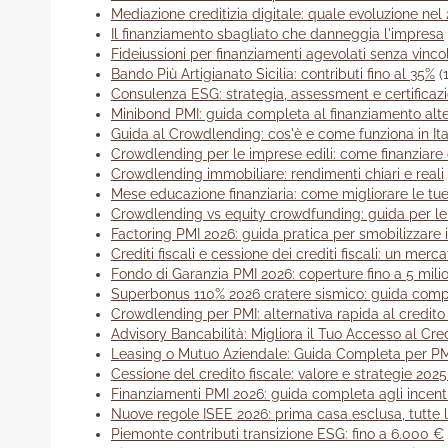
Mediazione creditizia digitale: quale evoluzione nel
Il finanziamento sbagliato che danneggia l'impresa
Fideiussioni per finanziamenti agevolati senza vincol
Bando Più Artigianato Sicilia: contributi fino al 35%
(
Consulenza ESG: strategia, assessment e certificaz
Minibond PMI: guida completa al finanziamento alte
Guida al Crowdlending: cos'è e come funziona in Ita
Crowdlending per le imprese edili: come finanziare 
Crowdlending immobiliare: rendimenti chiari e reali
Mese educazione finanziaria: come migliorare le t
Crowdlending vs equity crowdfunding: guida per le
Factoring PMI 2026: guida pratica per smobilizzare i
Crediti fiscali e cessione dei crediti fiscali: un merc
Fondo di Garanzia PMI 2026: coperture fino a 5 milio
Superbonus 110% 2026 cratere sismico: guida comp
Crowdlending per PMI: alternativa rapida al credito
Advisory Bancabilità: Migliora il Tuo Accesso al Cre
Leasing o Mutuo Aziendale: Guida Completa per PM
Cessione del credito fiscale: valore e strategie 202
Finanziamenti PMI 2026: guida completa agli incenti
Nuove regole ISEE 2026: prima casa esclusa, tutte l
Piemonte contributi transizione ESG: fino a 6.000 €