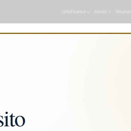
GrifoFinance
Servizi
Strumen
ito