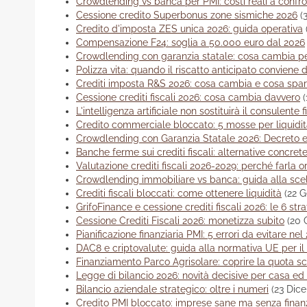
Crowdlending vs banca per PMI: costi reali a confr
Cessione credito Superbonus zone sismiche 2026
(
Credito d'imposta ZES unica 2026: guida operativa
Compensazione F24: soglia a 50.000 euro dal 2026
Crowdlending con garanzia statale: cosa cambia pe
Polizza vita: quando il riscatto anticipato conviene 
Crediti imposta R&S 2026: cosa cambia e cosa spar
Cessione crediti fiscali 2026: cosa cambia davvero
L'intelligenza artificiale non sostituirà il consulente f
Credito commerciale bloccato: 5 mosse per liquidi
Crowdlending con Garanzia Statale 2026: Decreto 
Banche ferme sui crediti fiscali: alternative concret
Valutazione crediti fiscali 2026-2029: perché farla o
Crowdlending immobiliare vs banca: guida alla sce
Crediti fiscali bloccati: come ottenere liquidità
(22 
GrifoFinance e cessione crediti fiscali 2026: le 6 str
Cessione Crediti Fiscali 2026: monetizza subito
(20 
Pianificazione finanziaria PMI: 5 errori da evitare nel
DAC8 e criptovalute: guida alla normativa UE per il
Finanziamento Parco Agrisolare: coprire la quota s
Legge di bilancio 2026: novità decisive per casa ed 
Bilancio aziendale strategico: oltre i numeri
(23 Dic
Credito PMI bloccato: imprese sane ma senza finan