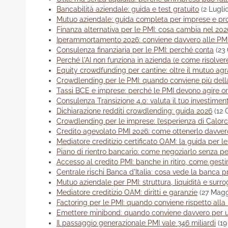
Bancabilità aziendale: guida e test gratuito
(2 Lugli
Mutuo aziendale: guida completa per imprese e prof
Finanza alternativa per le PMI: cosa cambia nel 202
Iperammortamento 2026: conviene davvero alle PM
Consulenza finanziaria per le PMI: perché conta
(23
Perché l'AI non funziona in azienda (e come risolver
Equity crowdfunding per cantine: oltre il mutuo agr
Crowdlending per le PMI: quando conviene più del
Tassi BCE e imprese: perché le PMI devono agire o
Consulenza Transizione 4.0: valuta il tuo investimen
Dichiarazione redditi crowdlending: guida 2026
(12 
Crowdlending per le imprese: l’esperienza di Calor
Credito agevolato PMI 2026: come ottenerlo davver
Mediatore creditizio certificato OAM: la guida per l
Piano di rientro bancario: come negoziarlo senza per
Accesso al credito PMI: banche in ritiro, come gestir
Centrale rischi Banca d'Italia: cosa vede la banca p
Mutuo aziendale per PMI: struttura, liquidità e surr
Mediatore creditizio OAM: diritti e garanzie
(27 Magg
Factoring per le PMI: quando conviene rispetto all
Emettere minibond: quando conviene davvero per 
Il passaggio generazionale PMI vale 346 miliardi
(1