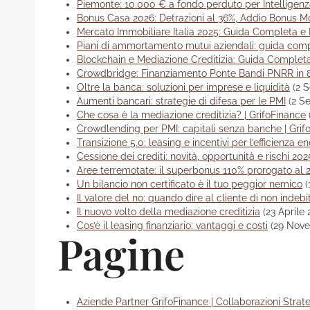
Piemonte: 10.000 € a fondo perduto per Intelligenza
Bonus Casa 2026: Detrazioni al 36%, Addio Bonus Mo
Mercato Immobiliare Italia 2025: Guida Completa e P
Piani di ammortamento mutui aziendali: guida com
Blockchain e Mediazione Creditizia: Guida Complet
Crowdbridge: Finanziamento Ponte Bandi PNRR in 
Oltre la banca: soluzioni per imprese e liquidità
(2 
Aumenti bancari: strategie di difesa per le PMI
(2 S
Che cosa è la mediazione creditizia? | GrifoFinance
Crowdlending per PMI: capitali senza banche | Grif
Transizione 5.0: leasing e incentivi per l’efficienza e
Cessione dei crediti: novità, opportunità e rischi 202
Aree terremotate: il superbonus 110% prorogato al 
Un bilancio non certificato è il tuo peggior nemico
(
Il valore del no: quando dire al cliente di non indebi
Il nuovo volto della mediazione creditizia
(23 Aprile
Cos’è il leasing finanziario: vantaggi e costi
(29 Nov
Pagine
Aziende Partner GrifoFinance | Collaborazioni Strat