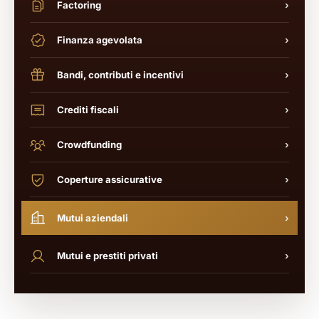
Factoring
›
Finanza agevolata
›
Bandi, contributi e incentivi
›
Crediti fiscali
›
Crowdfunding
›
Coperture assicurative
›
Mutui aziendali
›
Mutui e prestiti privati
›