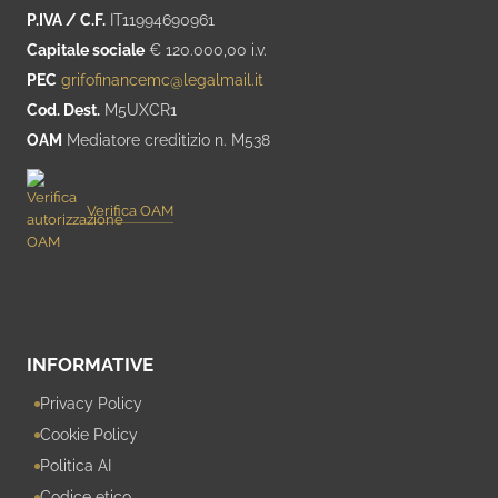
P.IVA / C.F.
IT11994690961
Capitale sociale
€ 120.000,00 i.v.
PEC
grifofinancemc@legalmail.it
Cod. Dest.
M5UXCR1
OAM
Mediatore creditizio n. M538
Verifica OAM
INFORMATIVE
Privacy Policy
Cookie Policy
Politica AI
Codice etico