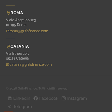
ROMA
Viale Angelico 163
00195 Roma
roma@grifofinance.com
CATANIA
Via Etnea 205
95124 Catania
catania@grifofinance.com
© 2026 GrifoFinance. Tutti i diritti riservati.
Linkedin
Facebook
Instagram
Telegram