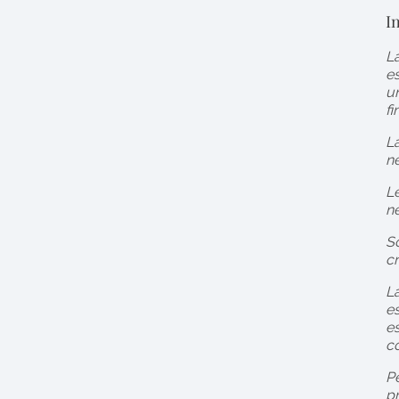
I
La
es
un
fi
La
ne
Le
ne
So
cr
La
es
es
co
Pe
pr