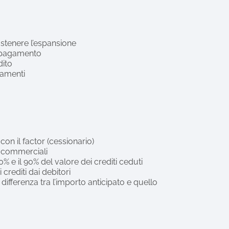
ostenere l’espansione
i pagamento
dito
gamenti
con il factor (cessionario)
ti commerciali
70% e il 90% del valore dei crediti ceduti
 crediti dai debitori
 differenza tra l’importo anticipato e quello