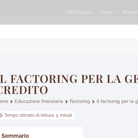
GrifoFinance
Servizi
Strumen
IL FACTORING PER LA G
CREDITO
ome
Educazione finanziaria
Factoring
Il factoring per la 
Tempo stimato di lettura: 5 minuti
Sommario