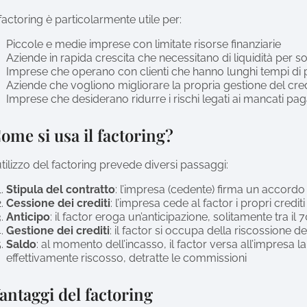
 factoring è particolarmente utile per:
Piccole e medie imprese con limitate risorse finanziarie
Aziende in rapida crescita che necessitano di liquidità per s
Imprese che operano con clienti che hanno lunghi tempi d
Aziende che vogliono migliorare la propria gestione del cre
Imprese che desiderano ridurre i rischi legati ai mancati pa
ome si usa il factoring?
utilizzo del factoring prevede diversi passaggi:
Stipula del contratto
: l’impresa (cedente) firma un accordo 
Cessione dei crediti
: l’impresa cede al factor i propri credi
Anticipo
: il factor eroga un’anticipazione, solitamente tra il 
Gestione dei crediti
: il factor si occupa della riscossione dei
Saldo
: al momento dell’incasso, il factor versa all’impresa la
effettivamente riscosso, detratte le commissioni
antaggi del factoring