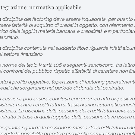
ntegrazione: normativa applicabile
 disciplina del factoring deve essere inquadrata, per quanto ri
sere l’attività di acquisto di crediti in oggetto, con riferimento
ico delle leggi in materia bancaria e creditizia), e in particolar
nanziario.
 disciplina contenuta nel suddetto titolo riguarda infatti alcu
l settore finanziario.
 norme del titolo V (artt. 106 e seguenti) sanciscono, tra l’altro, 
i confronti del pubblico rispetto all’attività di carattere non fin
tto il profilo oggettivo, l’operazione di factoring generalmente 
editi che sorgeranno nel periodo di durata del contratto.
 cessione può essere conclusa con un unico atto dispositivo in 
istenti, mentre i crediti futuri si trasferiranno automaticam
istenza. La disciplina della cessione dei crediti futuri deve es
ntratto in base ai quali l’oggetto della cessione deve essere
r quanto riguarda la cessione in massa dei crediti futuri la nu
evede la possibilità di cedere crediti che sorgeranno da contr