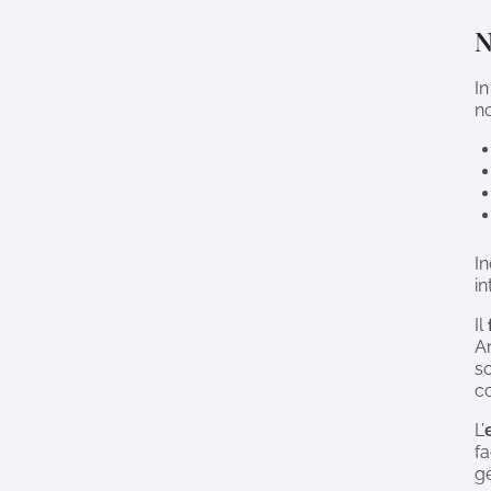
N
In
no
In
in
Il
An
so
co
L’
fa
ge