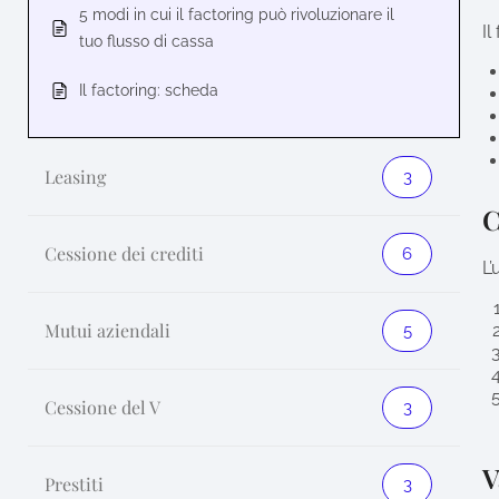
5 modi in cui il factoring può rivoluzionare il
Il
tuo flusso di cassa
Il factoring: scheda
Leasing
3
C
Cessione dei crediti
6
L’
Mutui aziendali
5
Cessione del V
3
V
Prestiti
3