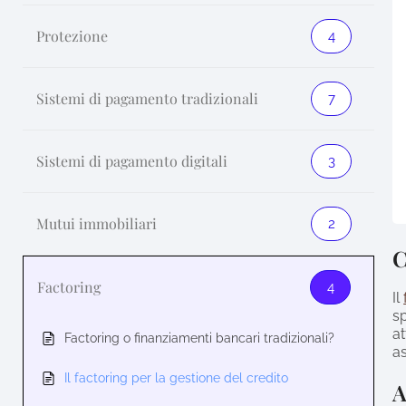
Protezione
4
Sistemi di pagamento tradizionali
7
Sistemi di pagamento digitali
3
Mutui immobiliari
2
C
Factoring
4
Il
sp
at
Factoring o finanziamenti bancari tradizionali?
as
Il factoring per la gestione del credito
A