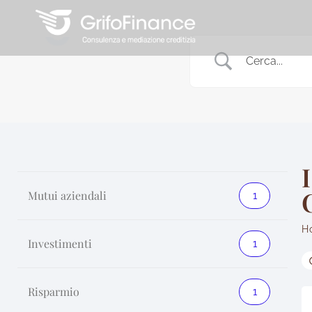
Salta
al
contenuto
Mutui aziendali
1
H
Investimenti
1
Risparmio
1