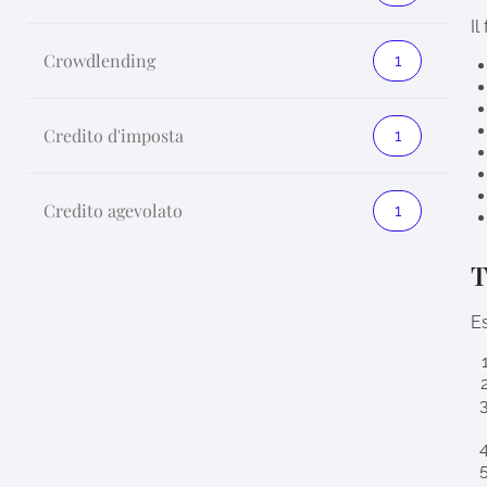
Il
Crowdlending
1
Credito d'imposta
1
Credito agevolato
1
T
Es