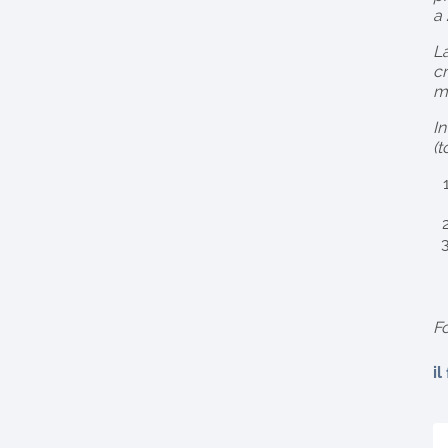
a 
La
cr
me
In
(t
Fo
il