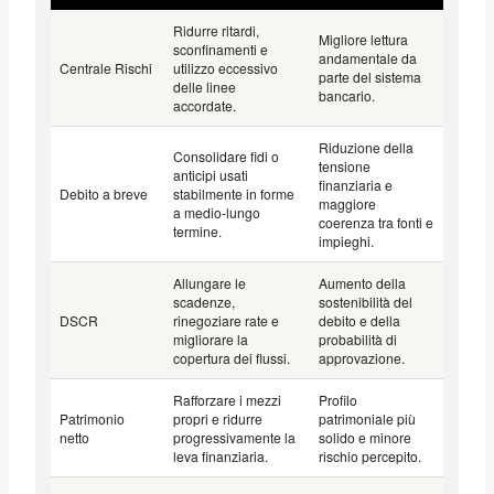
Ridurre ritardi,
Migliore lettura
sconfinamenti e
andamentale da
Centrale Rischi
utilizzo eccessivo
parte del sistema
delle linee
bancario.
accordate.
Riduzione della
Consolidare fidi o
tensione
anticipi usati
finanziaria e
Debito a breve
stabilmente in forme
maggiore
a medio-lungo
coerenza tra fonti e
termine.
impieghi.
Allungare le
Aumento della
scadenze,
sostenibilità del
DSCR
rinegoziare rate e
debito e della
migliorare la
probabilità di
copertura dei flussi.
approvazione.
Rafforzare i mezzi
Profilo
Patrimonio
propri e ridurre
patrimoniale più
netto
progressivamente la
solido e minore
leva finanziaria.
rischio percepito.