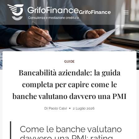
Salta
al
GrifoFinance
contenuto
GUIDE
Bancabilità aziendale: la guida
completa per capire come le
banche valutano davvero una PMI
Di
Paolo Calvi
2 Luglio 2026
Come le banche valutano
davvero una PMI: rating,