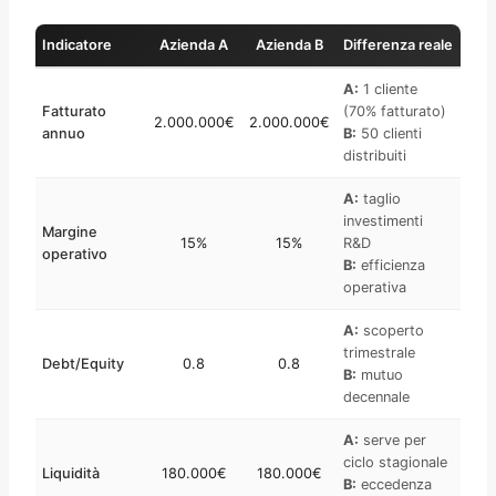
Indicatore
Azienda A
Azienda B
Differenza reale
A:
1 cliente
Fatturato
(70% fatturato)
2.000.000€
2.000.000€
annuo
B:
50 clienti
distribuiti
A:
taglio
investimenti
Margine
15%
15%
R&D
operativo
B:
efficienza
operativa
A:
scoperto
trimestrale
Debt/Equity
0.8
0.8
B:
mutuo
decennale
A:
serve per
ciclo stagionale
Liquidità
180.000€
180.000€
B:
eccedenza