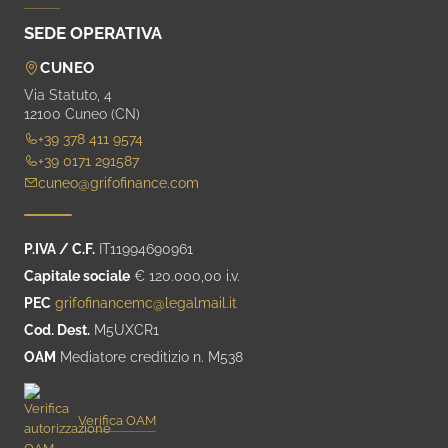
SEDE OPERATIVA
CUNEO
Via Statuto, 4
12100 Cuneo (CN)
+39 378 411 9574
+39 0171 291587
cuneo@grifofinance.com
P.IVA / C.F.
IT11994690961
Capitale sociale
€ 120.000,00 i.v.
PEC
grifofinancemc@legalmail.it
Cod. Dest.
M5UXCR1
OAM
Mediatore creditizio n. M538
Verifica OAM