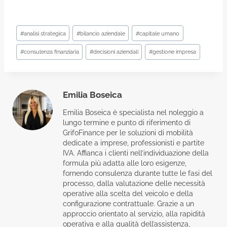
Tag
#
analisi strategica
#
bilancio aziendale
#
capitale umano
articolo:
#
consulenza finanziaria
#
decisioni aziendali
#
gestione impresa
Emilia Boseica
Emilia Boseica è specialista nel noleggio a
lungo termine e punto di riferimento di
GrifoFinance per le soluzioni di mobilità
dedicate a imprese, professionisti e partite
IVA. Affianca i clienti nell’individuazione della
formula più adatta alle loro esigenze,
fornendo consulenza durante tutte le fasi del
processo, dalla valutazione delle necessità
operative alla scelta del veicolo e della
configurazione contrattuale. Grazie a un
approccio orientato al servizio, alla rapidità
operativa e alla qualità dell’assistenza,