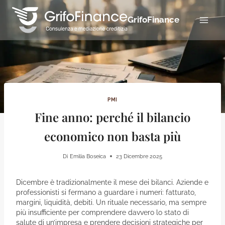
Salta
al
GrifoFinance
contenuto
PMI
Fine anno: perché il bilancio
economico non basta più
Di
Emilia Boseica
23 Dicembre 2025
Dicembre è tradizionalmente il mese dei bilanci. Aziende e
professionisti si fermano a guardare i numeri: fatturato,
margini, liquidità, debiti. Un rituale necessario, ma sempre
più insufficiente per comprendere davvero lo stato di
salute di un’impresa e prendere decisioni strategiche per