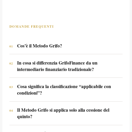
DOMANDE FREQUENTI
Cos’è il Metodo Grifo?
01
Il Metodo Grifo è il protocollo di analisi che GrifoFinance
In cosa si differenzia GrifoFinance da un
applica prima di proporre qualsiasi soluzione finanziaria. Si
02
intermediario finanziario tradizionale?
articola in cinque fasi sequenziali — dall’identificazione del
problema alla chiusura della pratica — e produce sempre
GrifoFinance non parte dal catalogo prodotti disponibili, ma
una classificazione precisa dell’esito: applicabile subito,
Cosa significa la classificazione “applicabile con
dalla situazione reale del cliente. La pre-qualifica oggettiva
03
applicabile con condizioni, oppure non applicabile con
condizioni”?
avviene prima di avviare qualsiasi richiesta formale:
indicazione di alternative.
questo evita di aprire pratiche su posizioni che non
Significa che la soluzione è tecnicamente percorribile, ma
soddisfano i requisiti, generando aspettative sbagliate o
Il Metodo Grifo si applica solo alla cessione del
esistono elementi specifici da risolvere prima di procedere.
04
documentazione inutile.
quinto?
In questo caso il cliente riceve un piano concreto per
rimuovere le condizioni ostative — non un generico rinvio,
No. Il protocollo è trasversale a tutti i servizi GrifoFinance:
ma indicazioni operative con passaggi definiti.