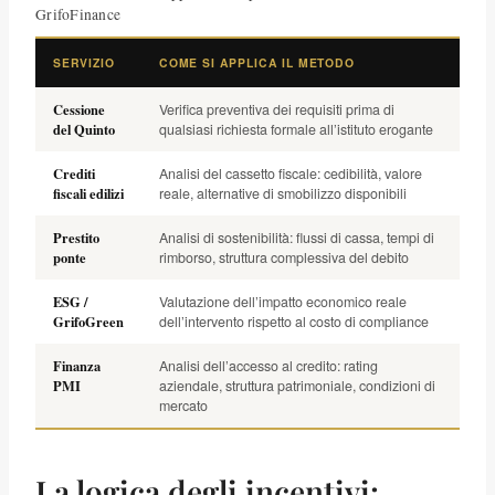
GrifoFinance
SERVIZIO
COME SI APPLICA IL METODO
Cessione
Verifica preventiva dei requisiti prima di
del Quinto
qualsiasi richiesta formale all’istituto erogante
Crediti
Analisi del cassetto fiscale: cedibilità, valore
fiscali edilizi
reale, alternative di smobilizzo disponibili
Prestito
Analisi di sostenibilità: flussi di cassa, tempi di
ponte
rimborso, struttura complessiva del debito
ESG /
Valutazione dell’impatto economico reale
GrifoGreen
dell’intervento rispetto al costo di compliance
Finanza
Analisi dell’accesso al credito: rating
PMI
aziendale, struttura patrimoniale, condizioni di
mercato
La logica degli incentivi: