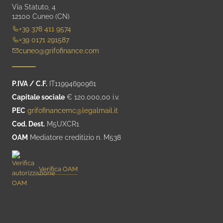
Via Statuto, 4
12100 Cuneo (CN)
+39 378 411 9574
+39 0171 291587
cuneo@grifofinance.com
P.IVA / C.F.
IT11994690961
Capitale sociale
€ 120.000,00 i.v.
PEC
grifofinancemc@legalmail.it
Cod. Dest.
M5UXCR1
OAM
Mediatore creditizio n. M538
Verifica OAM