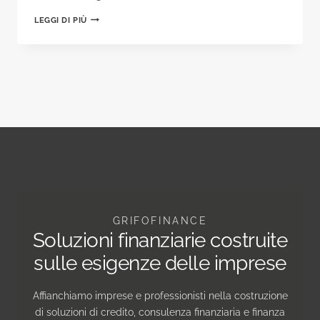
TRANSIZIONE
LEGGI DI PIÙ
5.0:
IL
LEASING
COME
CHIAVE
PER
LA
CORSA
FINALE
VERSO
L’EFFICIENZA
ENERGETICA
GRIFOFINANCE
Soluzioni finanziarie costruite
sulle esigenze delle imprese
Affianchiamo imprese e professionisti nella costruzione
di soluzioni di credito, consulenza finanziaria e finanza