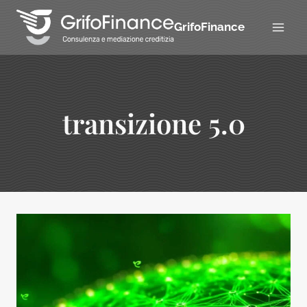
Salta
al
GrifoFinance
contenuto
transizione 5.0