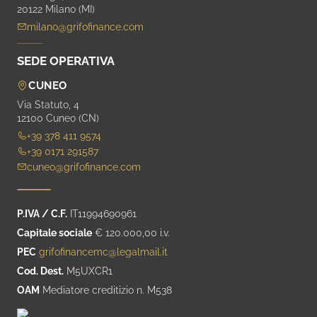
20122 Milano (MI)
milano@grifofinance.com
SEDE OPERATIVA
CUNEO
Via Statuto, 4
12100 Cuneo (CN)
+39 378 411 9574
+39 0171 291587
cuneo@grifofinance.com
P.IVA / C.F.
IT11994690961
Capitale sociale
€ 120.000,00 i.v.
PEC
grifofinancemc@legalmail.it
Cod. Dest.
M5UXCR1
OAM
Mediatore creditizio n. M538