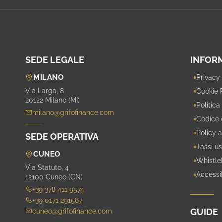
SEDE LEGALE
INFOR
MILANO
Privacy
Via Larga, 8
Cookie 
20122 Milano (MI)
Politica
milano@grifofinance.com
Codice 
Policy a
SEDE OPERATIVA
Tassi us
CUNEO
Whistle
Via Statuto, 4
Accessib
12100 Cuneo (CN)
+39 378 411 9574
+39 0171 291587
GUIDE
cuneo@grifofinance.com