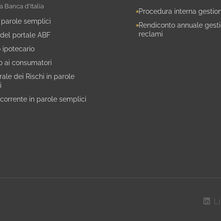
a Banca d'Italia
Procedura interna gestio
 parole semplici
Rendiconto annuale gest
reclami
 del portale ABF
 ipotecario
to ai consumatori
ale dei Rischi in parole
i
 corrente in parole semplici
L