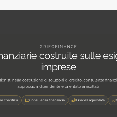
MIGLIORI
CONDIZIONI
DI
ACCESSO
AL
CREDITO
CON
ADVISORY
BANCABILITÀ
GRIFOFINANCE
inanziarie costruite sulle es
imprese
onisti nella costruzione di soluzioni di credito, consulenza finanz
approccio indipendente e orientato ai risultati.
e creditizia
Consulenza finanziaria
Finanza agevolata