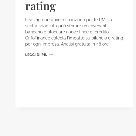
rating
Leasing operativo o finanziario per le PMI: la
scelta sbagliata può sforare un covenant
bancario e bloccare nuove linee di credito.
GrifoFinance calcola l’impatto su bilancio e rating
per ogni impresa. Analisi gratuita in 48 ore.
LEASING
LEGGI DI PIÙ
OPERATIVO
O
FINANZIARIO:
COME
SCEGLIERE
SENZA
COMPROMETTERE
IL
RATING