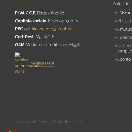
Guide dell
L'ABF in
P.IVA / C.F.
IT11994690961
Capitale sociale
€ 120.000,00 i.v.
Utilizzo
PEC
grifofinancemc@legalmail.it
Il mutuo
Cod. Dest.
M5UXCR1
Il credi
OAM
Mediatore creditizio n. M538
La Centr
semplic
Il conto
Verifica OAM
© 2026 GrifoFinance. Tutti i diritti riservati.