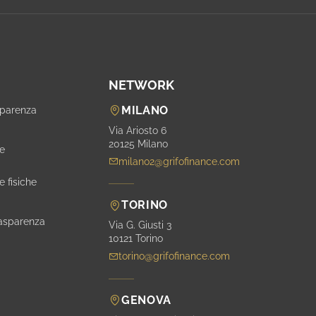
NETWORK
MILANO
sparenza
i
Via Ariosto 6
20125 Milano
ne
milano2@grifofinance.com
e fisiche
TORINO
rasparenza
Via G. Giusti 3
10121 Torino
torino@grifofinance.com
GENOVA