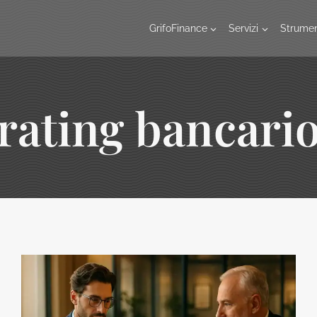
GrifoFinance
Servizi
Strumen
rating bancari