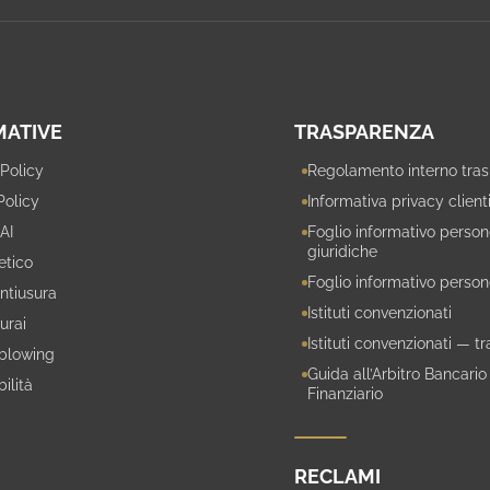
MATIVE
TRASPARENZA
 Policy
Regolamento interno tra
Policy
Informativa privacy client
 AI
Foglio informativo perso
giuridiche
etico
Foglio informativo person
ntiusura
Istituti convenzionati
urai
Istituti convenzionati — t
blowing
Guida all’Arbitro Bancario
ilità
Finanziario
RECLAMI