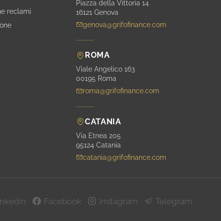
Piazza della Vittoria 14
ne reclami
16121 Genova
genova@grifofinance.com
ione
ROMA
Viale Angelico 163
00195 Roma
roma@grifofinance.com
CATANIA
Via Etnea 205
95124 Catania
catania@grifofinance.com
inkedin
Facebook
Instagram
Telegram