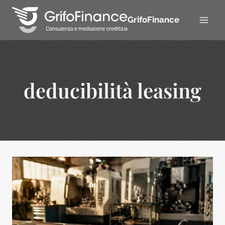
Salta
al
GrifoFinance
contenuto
deducibilità leasing