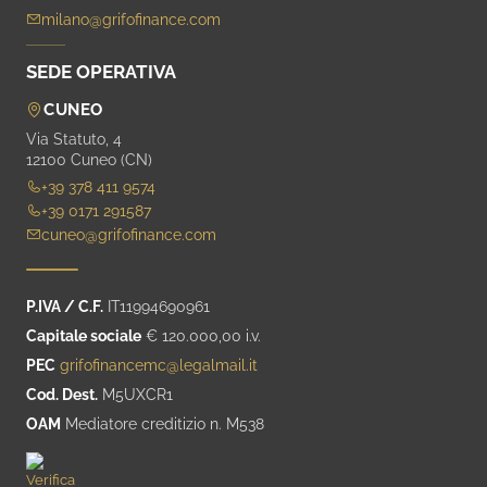
milano@grifofinance.com
SEDE OPERATIVA
CUNEO
Via Statuto, 4
12100 Cuneo (CN)
+39 378 411 9574
+39 0171 291587
cuneo@grifofinance.com
P.IVA / C.F.
IT11994690961
Capitale sociale
€ 120.000,00 i.v.
PEC
grifofinancemc@legalmail.it
Cod. Dest.
M5UXCR1
OAM
Mediatore creditizio n. M538