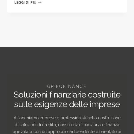
LEASING
LEGGI DI PIÙ
OPERATIVO
O
FINANZIARIO:
COME
SCEGLIERE
SENZA
COMPROMETTERE
IL
RATING
GRIFOFINANCE
Soluzioni finanziarie costruite
sulle esigenze delle imprese
Affianchiamo imprese e professionisti nella costruzione
di soluzioni di credito, consulenza finanziaria e finanza
agevolata con un approccio indipendente e orientato ai