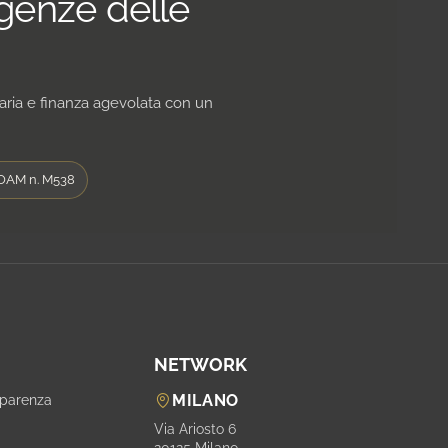
igenze delle
iaria e finanza agevolata con un
OAM n. M538
NETWORK
MILANO
sparenza
i
Via Ariosto 6
20125 Milano