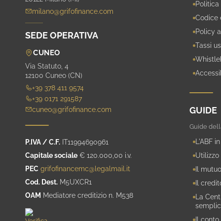
Politica
milano@grifofinance.com
Codice 
Policy a
SEDE OPERATIVA
Tassi us
CUNEO
Whistle
Via Statuto, 4
Accessib
12100 Cuneo (CN)
+39 378 411 9574
+39 0171 291587
GUIDE
cuneo@grifofinance.com
Guide dell
L'ABF in
P.IVA / C.F.
IT11994690961
Capitale sociale
€ 120.000,00 i.v.
Utilizzo
PEC
grifofinancemc@legalmail.it
Il mutuo
Cod. Dest.
M5UXCR1
Il credi
OAM
Mediatore creditizio n. M538
La Centr
semplic
Il conto