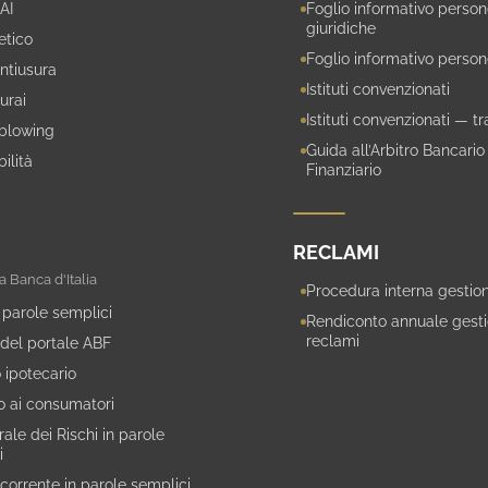
 AI
Foglio informativo perso
giuridiche
etico
Foglio informativo person
ntiusura
Istituti convenzionati
urai
Istituti convenzionati — t
blowing
Guida all’Arbitro Bancario
ilità
Finanziario
RECLAMI
a Banca d'Italia
Procedura interna gestio
 parole semplici
Rendiconto annuale gest
reclami
 del portale ABF
 ipotecario
to ai consumatori
ale dei Rischi in parole
i
 corrente in parole semplici