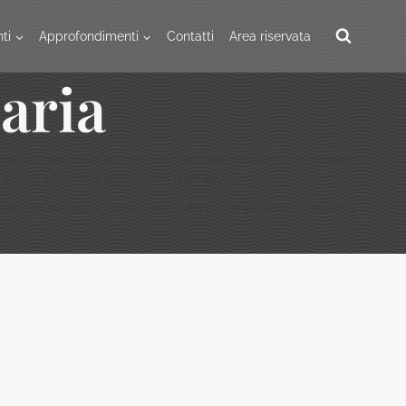
ti
Approfondimenti
Contatti
Area riservata
aria
 meccanismi della finanza e a prendere decisioni consapevoli.
ivi per affrontare le sfide del mercato.
ttando al meglio le opportunità offerte dal sistema bancario e