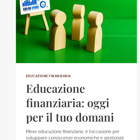
EDUCAZIONE FINANZIARIA
Educazione
finanziaria: oggi
per il tuo domani
Mese educazione finanziaria: è l’occasione per
sviluppare conoscenze economiche e gestionali