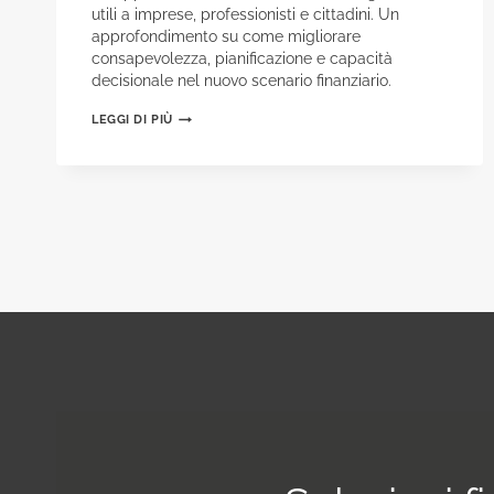
utili a imprese, professionisti e cittadini. Un
approfondimento su come migliorare
consapevolezza, pianificazione e capacità
decisionale nel nuovo scenario finanziario.
EDUCAZIONE
LEGGI DI PIÙ
FINANZIARIA:
OGGI
PER
IL
TUO
DOMANI