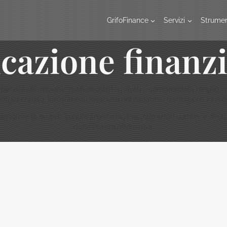
GrifoFinance
Servizi
Strumen
cazione finanzi
per aiutare imprese, professionisti e privati a comprendere meglio i
ti su credito, investimenti, gestione del risparmio e strumenti innovat
gliorare la propria cultura finanziaria, evitando errori comuni e sfru
dalla finanza alternativa.