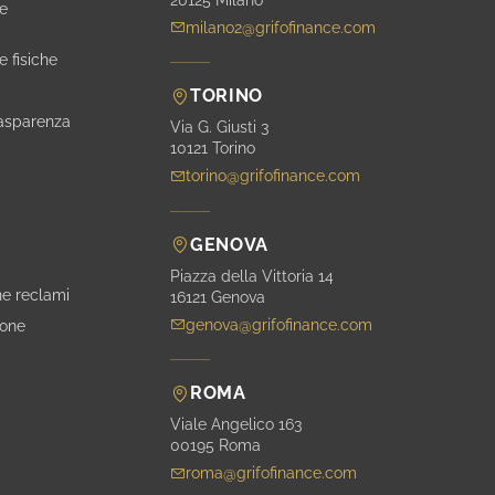
ne
milano2@grifofinance.com
e fisiche
TORINO
rasparenza
Via G. Giusti 3
10121 Torino
torino@grifofinance.com
GENOVA
Piazza della Vittoria 14
ne reclami
16121 Genova
genova@grifofinance.com
ione
ROMA
Viale Angelico 163
00195 Roma
roma@grifofinance.com